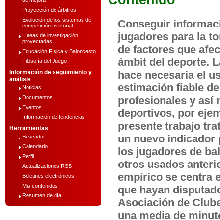
Contenido
de mejora
Proyección de árbitros
Evolución de los sistemas de
Conseguir informaci
competición territorial
jugadores para la t
Líneas de investigación
proyectadas
de factores que afec
Educación Física y Baloncesto
ámbit del deporte. 
Filosofía del Juego
Información de seguimiento y
hace necesaria el u
análisis
estimación fiable de
Noticias
Documentos
profesionales y así 
Eventos
deportivos, por ejem
Información de tendencias
presente trabajo tra
Herramientas
un nuevo indicador 
Buscador
Calendario
los jugadores de ba
Perfil
otros usados anterio
Actualizaciones RSS
empírico se centra e
Boletines electrónicos
Mis contenidos
que hayan disputado 
Resumen de día
Asociación de Club
una media de minuto