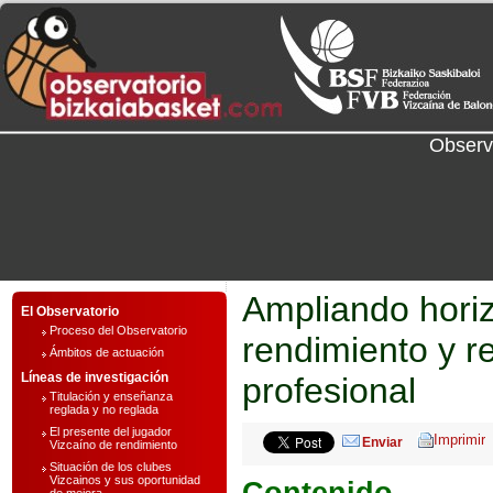
Observ
Ampliando horiz
El Observatorio
Proceso del Observatorio
rendimiento y r
Ámbitos de actuación
Líneas de investigación
profesional
Titulación y enseñanza
reglada y no reglada
El presente del jugador
Enviar
Vizcaíno de rendimiento
Situación de los clubes
Vizcainos y sus oportunidad