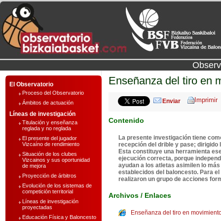
Observ
Enseñanza del tiro en m
El Observatorio
Proceso del Observatorio
Enviar
Ámbitos de actuación
Líneas de investigación
Contenido
Titulación y enseñanza
reglada y no reglada
La presente investigación tiene como
El presente del jugador
Vizcaíno de rendimiento
recepción del drible y pase; dirigid
Esta constituye una herramienta esen
Situación de los clubes
ejecución correcta, porque independ
Vizcainos y sus oportunidad
ayudan a los atletas asimilen lo má
de mejora
establecidos del baloncesto. Para el
Proyección de árbitros
realizaron un grupo de acciones form
Evolución de los sistemas de
competición territorial
Archivos / Enlaces
Líneas de investigación
proyectadas
Enseñanza del tiro en movimiento
Educación Física y Baloncesto