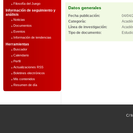
Filosofía del Juego
Datos generales
Información de seguimiento y
análisis
Fecha publicación:
04/04/
Noticias
Categoría:
Acadé
Documentos
Línea de investigación:
Académ
Eventos
Tipo de documento:
Estudi
Información de tendencias
Herramientas
Buscador
Calendario
Perfil
Actualizaciones RSS
Boletines electrónicos
Mis contenidos
Resumen de día
C/ M