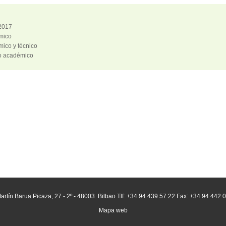
2017
mico
ico y técnico
o académico
artín Barua Picaza, 27 - 2º - 48003. Bilbao Tlf: +34 94 439 57 22 Fax: +34 94 442 
Mapa web