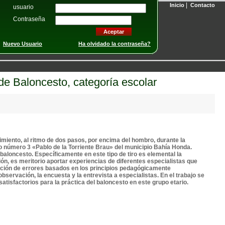
|
Inicio
Contacto
usuario
Contraseña
Nuevo Usuario
Ha olvidado la contraseña?
de Baloncesto, categoría escolar
imiento, al ritmo de dos pasos, por encima del hombro, durante la
vo número 3 «Pablo de la Torriente Brau» del municipio Bahía Honda.
aloncesto. Específicamente en este tipo de tiro es elemental la
n, es meritorio aportar experiencias de diferentes especialistas que
ección de errores basados en los principios pedagógicamente
servación, la encuesta y la entrevista a especialistas. En el trabajo se
tisfactorios para la práctica del baloncesto en este grupo etario.