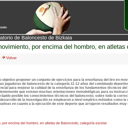
atorio de Baloncesto de Bizkaia
ovimiento, por encima del hombro, en atletas 
 objetivo proponer un conjunto de ejercicios para la enseñanza del tiro en mov
o las jugadoras de baloncesto de la categoría 11-12 años del combinado deporti
cial para mejorar la calidad de la enseñanza de los fundamentos técnicos del b
ientemente que existan muchas orientaciones metodológicas para su instrucció
s rápido posible los conocimientos técnicos del baloncesto; sobre todo la corr
 desarrollo de la investigación se emplearon a nivel empírico métodos como la ob
ativas en cuanto a la ejecución de este deporte que arrojaron resultados muy sa
, por encima del hombro, en atletas de Baloncesto, categoría escolar