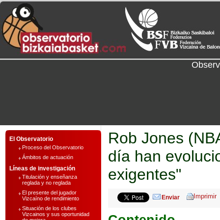
Observ
Rob Jones (NBA
El Observatorio
Proceso del Observatorio
día han evoluci
Ámbitos de actuación
Líneas de investigación
exigentes"
Titulación y enseñanza
reglada y no reglada
El presente del jugador
Enviar
Vizcaíno de rendimiento
Situación de los clubes
Vizcainos y sus oportunidad