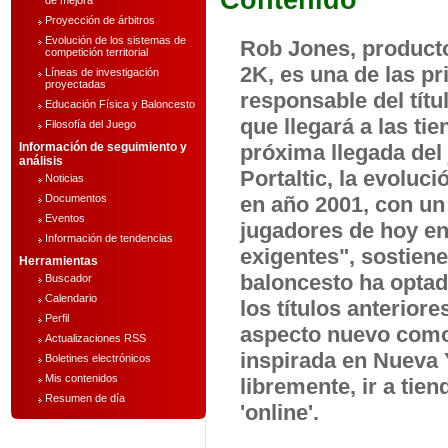
Contenido
de mejora
Proyección de árbitros
Evolución de los sistemas de
Rob Jones, producto
competición territorial
2K, es una de las pr
Líneas de investigación
proyectadas
responsable del títu
Educación Física y Baloncesto
que llegará a las ti
Filosofía del Juego
Información de seguimiento y
próxima llegada del 
análisis
Portaltic, la evoluci
Noticias
Documentos
en año 2001, con un
Eventos
jugadores de hoy en
Información de tendencias
exigentes", sostiene
Herramientas
baloncesto ha optad
Buscador
Calendario
los títulos anterior
Perfil
aspecto nuevo como 
Actualizaciones RSS
inspirada en Nueva 
Boletines electrónicos
Mis contenidos
libremente, ir a tie
Resumen de día
'online'.