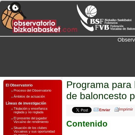
Observ
Programa para l
El Observatorio
Proceso del Observatorio
de baloncesto p
Ámbitos de actuación
Líneas de investigación
Titulación y enseñanza
Enviar
reglada y no reglada
El presente del jugador
Contenido
Vizcaíno de rendimiento
Situación de los clubes
Vizcainos y sus oportunidad