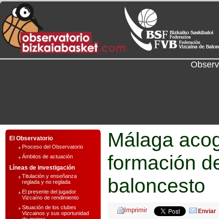
Observ
Málaga aco
El Observatorio
Proceso del Observatorio
formación d
Ámbitos de actuación
Líneas de investigación
Titulación y enseñanza
baloncesto
reglada y no reglada
El presente del jugador
Vizcaíno de rendimiento
Situación de los clubes
Enviar
Vizcainos y sus oportunidad