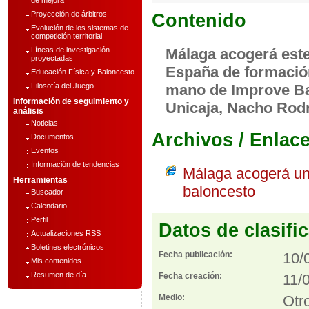
de mejora
Proyección de árbitros
Contenido
Evolución de los sistemas de
competición territorial
Líneas de investigación
Málaga acogerá est
proyectadas
España de formación
Educación Física y Baloncesto
Filosofía del Juego
mano de Improve Bask
Información de seguimiento y
Unicaja, Nacho Rodr
análisis
Noticias
Archivos / Enlac
Documentos
Eventos
Información de tendencias
Málaga acogerá un
Herramientas
baloncesto
Buscador
Calendario
Perfil
Datos de clasifi
Actualizaciones RSS
Boletines electrónicos
Fecha publicación:
10/
Mis contenidos
Resumen de día
Fecha creación:
11/
Medio:
Otr